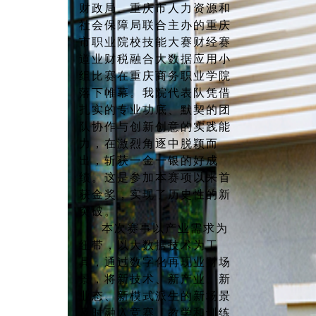
财政局、重庆市人力资源和
社会保障局联合主办的重庆
市职业院校技能大赛财经赛
道业财税融合大数据应用小
组比赛在重庆商务职业学院
落下帷幕。我院代表队凭借
扎实的专业功底、默契的团
队协作与创新创意的实践能
力，在激烈角逐中脱颖而
出，斩获一金一银的好成
绩。这是参加本赛项以来首
获金奖，实现了历史性的新
突破。
本次赛事以产业需求为
纽带，以大数据技术为工
具，通过数字化再现业财场
景，将新技术、新产业、新
业态、新模式派生的新场景
及时融入竞赛、教学和训练