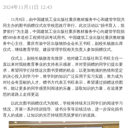
2024年11月11日 12:43
11月8日，由中国建筑工业出版社重庆教材服务中心和建管学院共
同主办的图书捐赠仪式在学校思政厅举行。此次活动以“捐书育人，筑
梦前行”为主题，中国建筑工业出版社重庆教材服务中心向建管学院捐
赠500余本造价工程师培训考试用书。中国建筑工业出版社重庆教材服
务中心主任、重庆市渝中区出版物协会会长王书旺，副校长杨旗出席
仪式，继续教育学院、建设管理学院相关负责人参加捐赠仪式。
仪式上，副校长杨旗首先致辞，他对建工出版社和王书旺主任一
直以来对我校教育事业的支持表示感谢，并对受捐赠的同学们提出要
求，希望同学们珍惜这次图书受赠的机会，以更加饱满的热情和坚定
的决心投入到学习中，将学到的知识广泛应用于实习实践，努力成为
对社会有贡献的人才。赠书方代表王书旺表示，希望通过捐赠这些图
书，能让更多的同学感受到阅读的乐趣，汲取知识的力量，在追逐梦
想的道路上走得更远
以此次图书捐赠仪式为契机，学校将持续关注同学们的阅读学习
情况，开展一系列培训指导、读书分享等后续活动，进一步深化捐书
育人的成效，让知识的光芒持续照亮筑梦前行的道路。