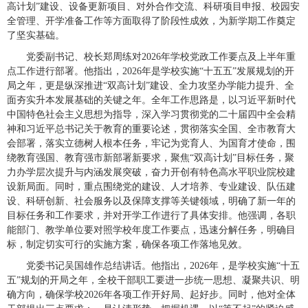
高计划”建设、设备更新项目、对外合作交流、科研项目申报、校园安
全管理、开学准备工作等方面取得了阶段性成效，为新学期工作奠定
了坚实基础。
党委副书记、校长郑周练对2026年学校党政工作要点及上半年重
点工作进行部署。他指出，2026年是学校实施“十五五”发展规划的开
局之年，更是纵深推进“双高计划”建设、全力攻坚办学能力提升、全
面夯实升本发展基础的关键之年。全年工作思路是，以习近平新时代
中国特色社会主义思想为指导，深入学习贯彻党的二十届四中全会精
神和习近平总书记关于教育的重要论述，贯彻落实全国、全市教育大
会部署，落实立德树人根本任务，牢记为党育人、为国育才使命，围
绕教育强国、教育强市新部署新要求，聚焦“双高计划”目标任务，聚
力办学层次提升与内涵发展突破，奋力开创有特色高水平职业院校建
设新局面。同时，重点围绕党的建设、人才培养、专业建设、队伍建
设、科研创新、社会服务以及保障支撑等关键领域，明确了新一年的
目标任务和工作要求，并对开学工作进行了具体安排。他强调，各职
能部门、教学单位要对照学校年度工作要点，迅速分解任务，明确目
标，制定切实可行的实施方案，确保各项工作落地见效。
党委书记吴国雄作总结讲话。他指出，2026年，是学校实施“十五
五”规划的开局之年，全校干部职工要进一步统一思想、凝聚共识、明
确方向，确保学校2026年各项工作开好局、起好步。同时，他对全体