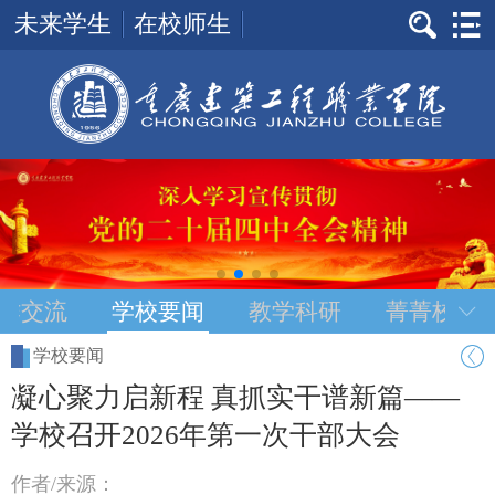
未来学生
在校师生
作交流
学校要闻
教学科研
菁菁校园
学校要闻
凝心聚力启新程 真抓实干谱新篇——
学校召开2026年第一次干部大会
作者/来源：