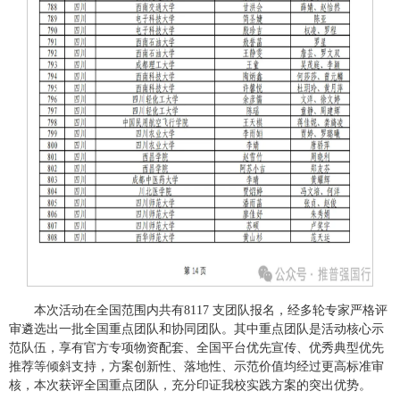
本次活动在全国范围内共有8117 支团队报名，经多轮专家严格评
审遴选出一批全国重点团队和协同团队。其中重点团队是活动核心示
范队伍，享有官方专项物资配套、全国平台优先宣传、优秀典型优先
推荐等倾斜支持，方案创新性、落地性、示范价值均经过更高标准审
核，本次获评全国重点团队，充分印证我校实践方案的突出优势。