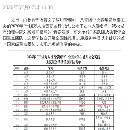
2026年07月07日 16:38
近日，由教育部语言文字应用管理司、共青团中央青年发展部主
办的2026年“千团万人推普强国行”活动公布了团队入选名单，我校城
市治理学院刘案老师指导的“青春筑梦，薪火乡传” 实践团成功获评全
国重点团队，这是学校自开展全国性推普志愿服务申报以来斩获的首
个国家级重点团队，实现此项荣誉零的突破。