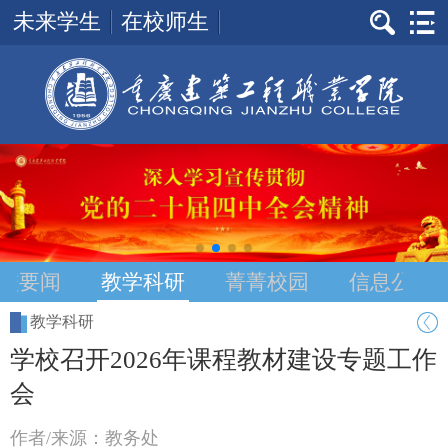
未来学生
在校师生
校要闻
教学科研
菁菁校园
信息公告
教学科研
学校召开2026年课程教材建设专题工作
会
作者/来源：教务处