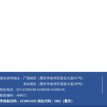
报名咨询地址：广阳校区（重庆市南岸区梨花大道857号）
东站校区（重庆市南岸区茶园大道289号）
招生电话：023-61968188 61968166 61968136
邮政编码：400072
学校标识码：4150014183 招生代码：5065（重庆）