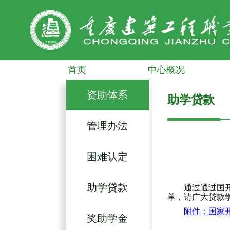
首页
中心概况
资助体系
助学贷款
管理办法
困难认定
助学贷款
通过通过国
单，请广大贷款
附件：国家
奖助学金